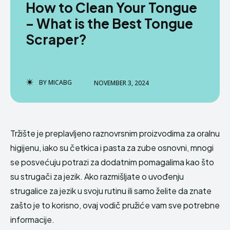
How to Clean Your Tongue
– What is the Best Tongue
Scraper?
BY
MICABG
NOVEMBER 3, 2024
Tržište je preplavljeno raznovrsnim proizvodima za oralnu
higijenu, iako su četkica i pasta za zube osnovni, mnogi
se posvećuju potrazi za dodatnim pomagalima kao što
su strugači za jezik. Ako razmišljate o uvođenju
strugalice za jezik u svoju rutinu ili samo želite da znate
zašto je to korisno, ovaj vodič pružiće vam sve potrebne
informacije.