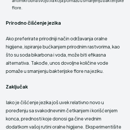
antimikrobna svojstva koja pomažu u smanjenju bakterijske
flore.
Prirodno čišćenje jezika
Ako preferirate prirodniji način održavanja oralne
higijene, ispiranje bućkanjem prirodnim rastvorima, kao
što su soda bikarbona i voda, može biti efikasna
alternativa. Takođe, unos dovoljne količine vode
pomaže u smanjenju bakterijske flore na jeziku.
Zaključak
Iako je čišćenje jezika još uvek relativno novo u
poređenju sa svakodnevnim četkanjem i korišćenjem
konca, prednosti koje donosi ga čine vrednim
dodatkom vašoj rutini oralne higijene. Eksperimentišite