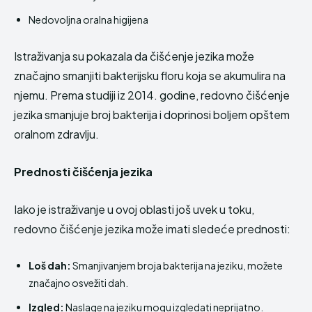
Nedovoljna oralna higijena
Istraživanja su pokazala da čišćenje jezika može
značajno smanjiti bakterijsku floru koja se akumulira na
njemu. Prema studiji iz 2014. godine, redovno čišćenje
jezika smanjuje broj bakterija i doprinosi boljem opštem
oralnom zdravlju.
Prednosti čišćenja jezika
Iako je istraživanje u ovoj oblasti još uvek u toku,
redovno čišćenje jezika može imati sledeće prednosti:
Loš dah:
Smanjivanjem broja bakterija na jeziku, možete
značajno osvežiti dah.
Izgled:
Naslage na jeziku mogu izgledati neprijatno.