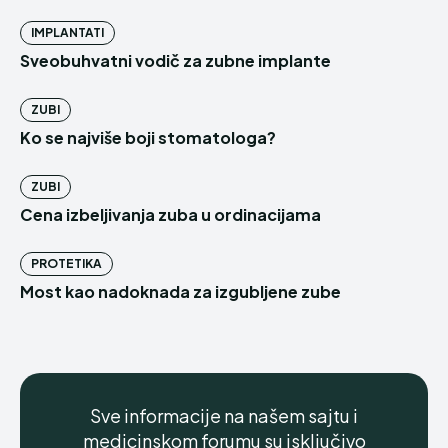
IMPLANTATI
Sveobuhvatni vodič za zubne implante
ZUBI
Ko se najviše boji stomatologa?
ZUBI
Cena izbeljivanja zuba u ordinacijama
PROTETIKA
Most kao nadoknada za izgubljene zube
Sve informacije na našem sajtu i
medicinskom forumu su isključivo