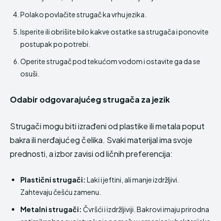
Polako povlačite strugač ka vrhu jezika.
Isperite ili obrišite bilo kakve ostatke sa strugača i ponovite
postupak po potrebi.
Operite strugač pod tekućom vodom i ostavite ga da se
osuši.
Odabir odgovarajućeg strugača za jezik
Strugači mogu biti izrađeni od plastike ili metala poput
bakra ili nerđajućeg čelika. Svaki materijal ima svoje
prednosti, a izbor zavisi od ličnih preferencija:
Plastični strugači:
Laki i jeftini, ali manje izdržljivi.
Zahtevaju češću zamenu.
Metalni strugači:
Čvršći i izdržljiviji. Bakrovi imaju prirodna