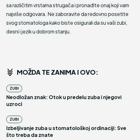
sa različitim vrstama strugača i pronađite onaj koji vam
najviše odgovara. Ne zaboravite da redovno posetite
svog stomatologa kako biste osigurali da su vaši zubi,
desni i jezik u dobrom stanju.
MOŽDA TE ZANIMA I OVO:
ZUBI
Neodložan znak: Otok u predelu zuba i njegovi
uzroci
ZUBI
Izbeljivanje zuba u stomatološkoj ordinaciji: Sve
što ‌treba da znate