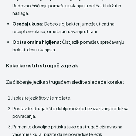
Redovno čišćenje pomaže u uklanjanju beličastih ili žutih
naslaga.
Osećaj ukusa:
Debeo sloj bakterija može uticati na
receptore ukusa, ometajući uživanje u hrani.
Opšta oralna higijena:
Čist jezik pomaže u sprečavanju
bolesti desni i karijesa.
Kako koristiti strugač za jezik
Za čišćenje jezika strugačem sledite sledeće korake:
Isplazite jezik što više možete.
Postavite strugač što dublje možete bez izazivanja refleksa
povraćanja.
Primenite dovoljno pritiska tako da strugač leži ravno na
vašem jeziku, ali pazite da ne povređujete jezik.