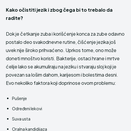
Kako očistiti jezik i zbog čega bi to trebalo da
radite?
Dok je četkanje zuba i korišćenje konca za zube odavno
postalo deo svakodnevne rutine, čišćenje jezika još
uvek nije široko prihvaćeno. Uprkos tome, ono može
doneti mnoštvo koristi. Bakterije, ostaci hrane i mrtve
ćelije lako se akumuliraju na jeziku i stvaraju sloj koji je
povezan sa lošim dahom, karijesom i bolestima desni.
Evo nekoliko faktora koji doprinose ovom problemu:
Pušenje
Određeni lekovi
Suva usta
Oralna kandidijaza