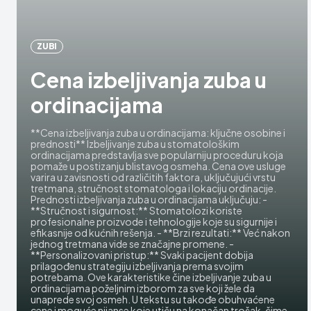
ZUBI
Cena izbeljivanja zuba u
ordinacijama
**Cena izbeljivanja zuba u ordinacijama: ključne osobine i
prednosti** Izbeljivanje zuba u stomatološkim
ordinacijama predstavlja sve popularniju proceduru koja
pomaže u postizanju blistavog osmeha. Cena ove usluge
varira u zavisnosti od različitih faktora, uključujući vrstu
tretmana, stručnost stomatologa i lokaciju ordinacije.
Prednosti izbeljivanja zuba u ordinacijama uključuju: -
**Stručnost i sigurnost:** Stomatolozi koriste
profesionalne proizvode i tehnologije koje su sigurnije i
efikasnije od kućnih rešenja. - **Brzi rezultati:** Već nakon
jednog tretmana vide se značajne promene. -
**Personalizovani pristup:** Svaki pacijent dobija
prilagođenu strategiju izbeljivanja prema svojim
potrebama. Ove karakteristike čine izbeljivanje zuba u
ordinacijama poželjnim izborom za sve koji žele da
unaprede svoj osmeh. U tekstu su takođe obuhvaćene
cene i moguće nijanse koje utiču na konačan trošak, čime