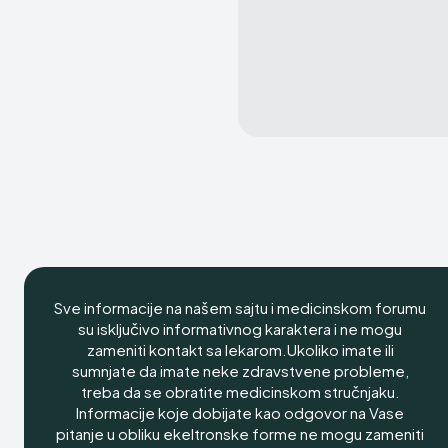
Sve informacije na našem sajtu i medicinskom forumu
su isključivo informativnog karaktera i ne mogu
zameniti kontakt sa lekarom.Ukoliko imate ili
sumnjate da imate neke zdravstvene probleme,
treba da se obratite medicinskom stručnjaku.
Informacije koje dobijate kao odgovor na Vase
pitanje u obliku ekeltronske forme ne mogu zameniti