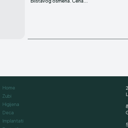
blistavog osmeha. Cena...
Home
2
Zubi
Higijena
8
Deca
Implantati