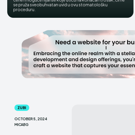
se pruža sveobuhvatan uvid u ovu stomatološku
proceduru.
ZUBI
OCTOBER 5, 2024
MICABG