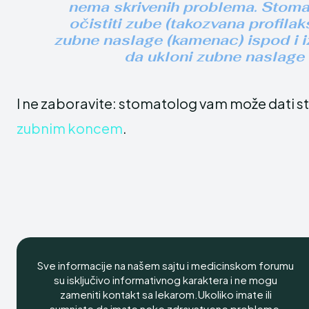
nema skrivenih problema. Stoma
očistiti zube (takozvana profilak
zubne naslage (kamenac) ispod i izn
da ukloni zubne naslage 
I ne zaboravite: stomatolog vam može dati s
zubnim koncem
.
Sve informacije na našem sajtu i medicinskom forumu
su isključivo informativnog karaktera i ne mogu
zameniti kontakt sa lekarom.Ukoliko imate ili
sumnjate da imate neke zdravstvene probleme,