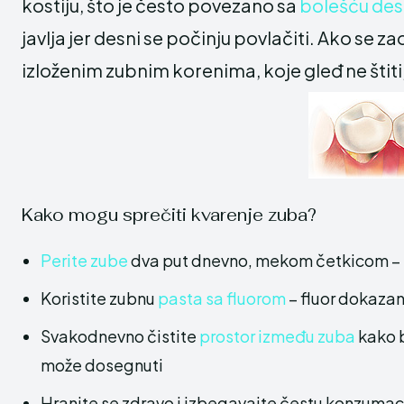
kostiju, što je često povezano sa
bolešću des
javlja jer desni se počinju povlačiti. Ako se 
izloženim zubnim korenima, koje gleđ ne štiti,
Kako mogu sprečiti kvarenje zuba?
Perite zube
dva put dnevno, mekom četkicom – p
Koristite zubnu
pasta sa fluorom
– fluor dokaza
Svakodnevno čistite
prostor između zuba
kako b
može dosegnuti
Hranite se zdravo i izbegavajte čestu konzumaci