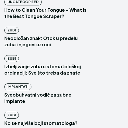
UNCATEGORIZED
How to Clean Your Tongue – What is
the Best Tongue Scraper?
ZUBI
Neodložan znak: Otok u predelu
zuba i njegovi uzroci
ZUBI
Izbeljivanje zuba u stomatološkoj
ordinaciji: Sve što ‌treba da znate
IMPLANTATI
Sveobuhvatni vodič za zubne
implante
ZUBI
Ko se najviše boji stomatologa?