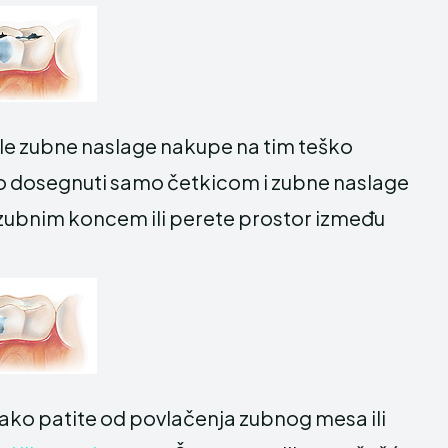
le zubne naslage nakupe na tim teško
 dosegnuti samo četkicom i zubne naslage
 zubnim koncem ili perete prostor između
ako patite od povlačenja zubnog mesa ili