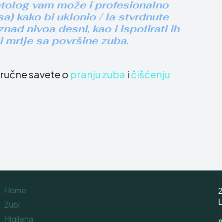
tolog vam može i profesionalno
sa) kako bi uklonio / la stvrdnute
ad nivoa desni, kao i ispolirati ih
i mrlje sa površine zuba.
tručne savete o
pranju zuba
i
čišćenju
Home
2
Zubi
Higijena