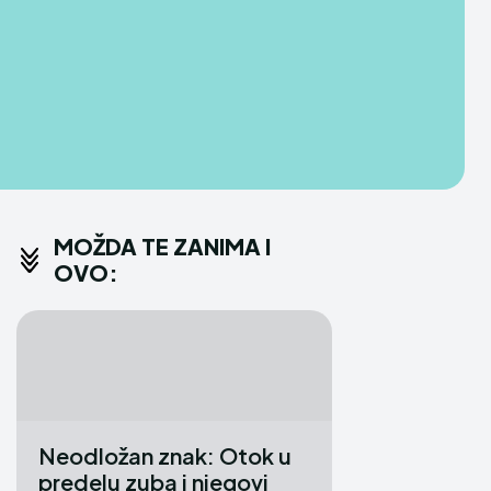
MOŽDA TE ZANIMA I
OVO:
Neodložan znak: Otok u
predelu zuba i njegovi