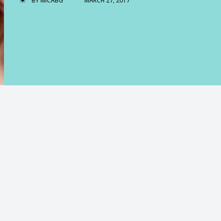
BY
MICABG
MARCH 27, 2017