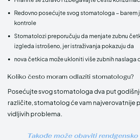
Redovno posećujte svog stomatologa – barem je
kontrole
Stomatolozi preporučuju da menjate zubnu četki
izgleda istrošeno, jer istraživanja pokazuju da
nova četkica može ukloniti više zubnih naslaga o
Koliko često moram odlaziti stomatologu?
Posećujte svog stomatologa dva put godišnje
različite, stomatolog će vam najverovatnije pr
vidljivih problema.
Takođe može obaviti rendgensko s