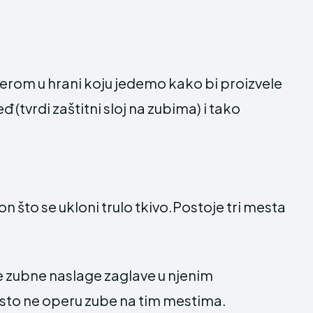
erom u hrani koju jedemo kako bi proizvele
 (tvrdi zaštitni sloj na zubima) i tako
on što se ukloni trulo tkivo.Postoje tri mesta
e zubne naslage zaglave u njenim
često ne operu zube na tim mestima.