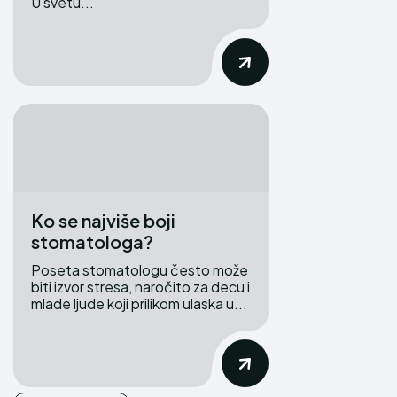
U svetu...
Ko se najviše boji
stomatologa?
Poseta stomatologu često može
biti izvor stresa, naročito za decu i
mlade ljude koji prilikom ulaska u​...