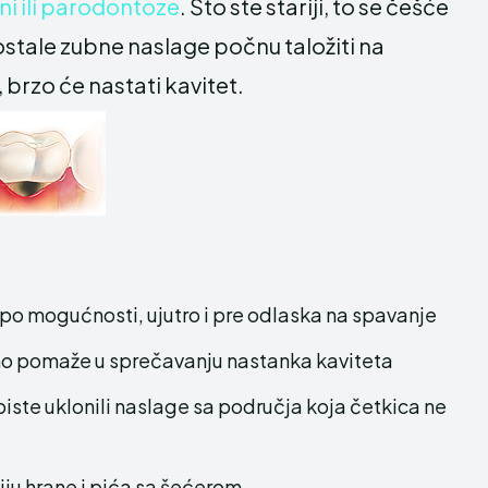
ni ili parodontoze
. Što ste stariji, to se češće
zaostale zubne naslage počnu taložiti na
 brzo će nastati kavitet.
o mogućnosti, ujutro i pre odlaska na spavanje
no pomaže u sprečavanju nastanka kaviteta
iste uklonili naslage sa područja koja četkica ne
ju hrane i pića sa šećerom