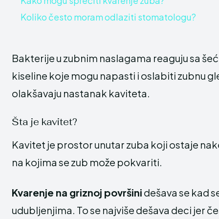
Kako mogu sprečiti kvarenje zuba?
Koliko često moram odlaziti stomatologu?
Bakterije u zubnim naslagama reaguju sa šeć
kiseline koje mogu napasti i oslabiti zubnu gleđ
olakšavaju nastanak kaviteta.
Šta je kavitet?
Kavitet je prostor unutar zuba koji ostaje nak
na kojima se zub može pokvariti.
Kvarenje na griznoj površini
dešava se kad s
udubljenjima. To se najviše dešava deci jer 