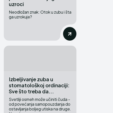
uzroci
Neodložan znak: Otok u zubu i šta
ga uzrokuje?
Izbeljivanje zuba u
stomatološkoj ordinaciji:
Sve što ‌treba da...
Svetliji osmeh može učiniti⁣ čuda⁣ -⁣
od povećanja samopouzdanja do
‍ostavljanja boljeg utiska⁤ na druge.⁣