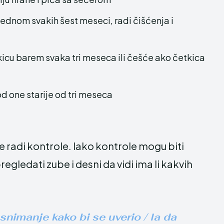
dnom svakih šest meseci, radi čišćenja i
cu barem svaka tri meseca ili češće ako četkica
d one starije od tri meseca
 radi kontrole. Iako kontrole mogu biti
egledati zube i desni da vidi ima li kakvih
nimanje kako bi se uverio / la da